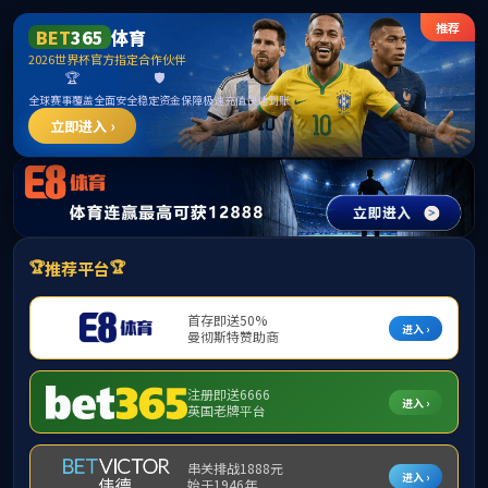
中国·必威(bw·西汉姆联)有限公司官网
新闻动态
bw必威西汉姆联官网介绍